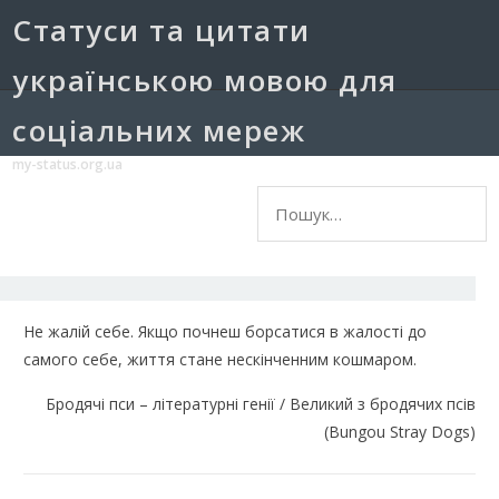
Cтатуси та цитати
українською мовою для
соціальних мереж
my-status.org.ua
Пошук:
Не жалій себе. Якщо почнеш борсатися в жалості до
самого себе, життя стане нескінченним кошмаром.
Бродячі пси – літературні генії / Великий з бродячих псів
(Bungou Stray Dogs)