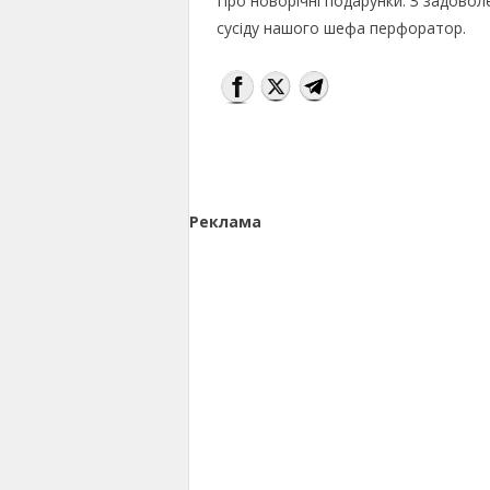
Про новорічні подарунки. З задовол
сусіду нашого шефа перфоратор.
Реклама