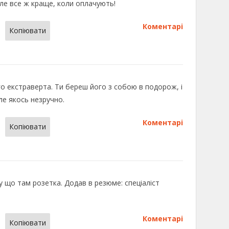
ле все ж краще, коли оплачують!
Коментарі
Копіювати
го екстраверта. Ти береш його з собою в подорож, і
але якось незручно.
Коментарі
Копіювати
у що там розетка. Додав в резюме: спеціаліст
Коментарі
Копіювати