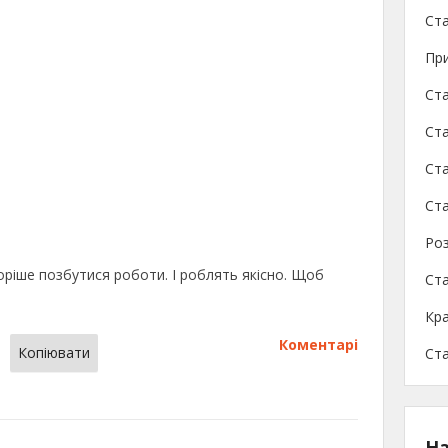
Ста
При
Ста
Ста
Ст
Ста
Роз
оріше позбутися роботи. І роблять якісно. Щоб
Ст
Кра
Коментарі
Копіювати
Ст
На