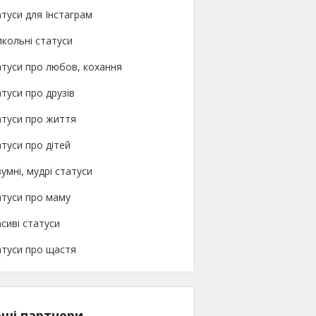
туси для Інстаграм
кольні статуси
туси про любов, кохання
туси про друзів
атуси про життя
туси про дітей
умні, мудрі статуси
атуси про маму
сиві статуси
атуси про щастя
ші партнери