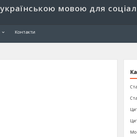
 українською мовою для соціа
Пош
и
Контакти
Ка
Ста
Ста
Ци
Цит
Мо