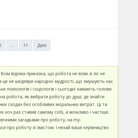
2
…
11
Далі
 Всім відома приказка, що робота не вовк в ліс не
ба це не шедеври народної мудрості, що змушують нас
ьки психологів і соціологів і сьогодні ламають голови
на робота, як вибрати роботу до душі, де знайти
рних сходах без особливих моральних витрат. Ці та
х хоч раз ставив самому собі, а можливо і частіше.
вічними загадками про роботу, на my-
уси про роботу зі змістом. І нехай ваше керівництво