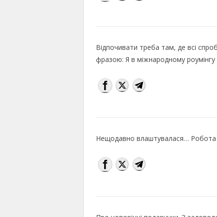
Відпочивати треба там, де всі спр
фразою: Я в міжнародному роумінгу
Нещодавно влаштувалася… Робота –