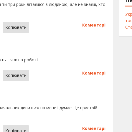
и ти три роки вітаєшся з людиною, але не знаєш, хто
Укр
тос
Коментарі
Ста
Копіювати
ять… я ж на роботі.
Коментарі
Копіювати
начальник дивиться на мене і думає: Це пристрій
Коментарі
Копіювати