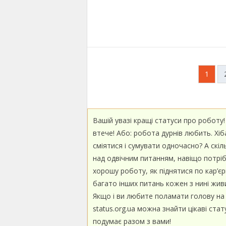
Пагінація
1
записів
Вашій увазі кращі статуси про роботу!
втече! Або: робота дурнів любить. Хі
сміятися і сумувати одночасно? А скіл
над одвічним питанням, навіщо потріб
хорошу роботу, як піднятися по кар’є
багато інших питань кожен з нині живи
Якщо і ви любите поламати голову на 
status.org.ua можна знайти цікаві стат
подумає разом з вами!