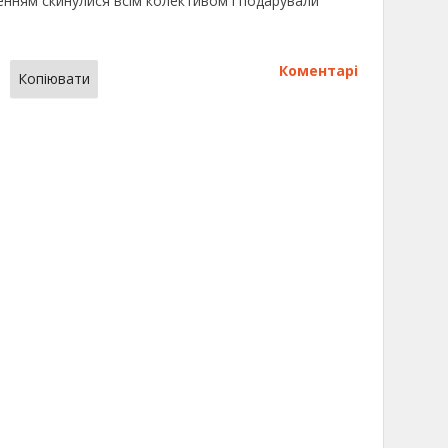
енням скинулися всім колективом і подарували
Коментарі
Копіювати