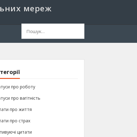
льних мереж
ук:
тегорії
туси про роботу
туси про вагітність
тати про життя
ати про страх
тивуючі цитати