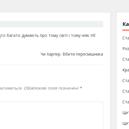
Ка
то багато думають про тому світі і тому ніяк НЕ
Ста
Роз
Чи Харпер. Вбити пересмішника
Ст
Кра
Ст
атиметься.
Обов’язкові поля позначені
*
Ста
Ста
Ци
Цит