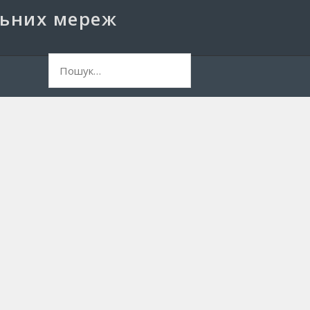
льних мереж
ук: