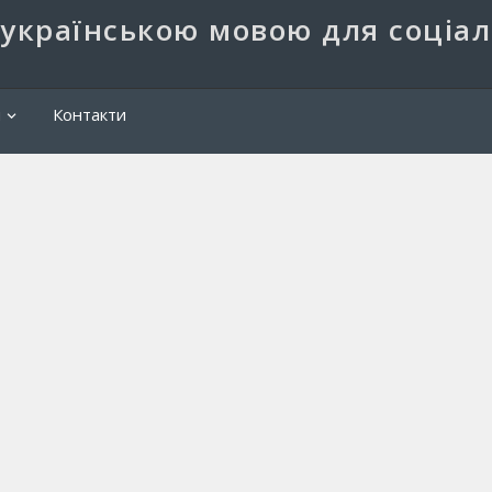
 українською мовою для соціа
Пош
и
Контакти