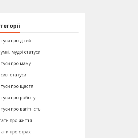
тегорії
туси про дітей
умні, мудрі статуси
атуси про маму
сиві статуси
атуси про щастя
туси про роботу
туси про вагітність
тати про життя
ати про страх