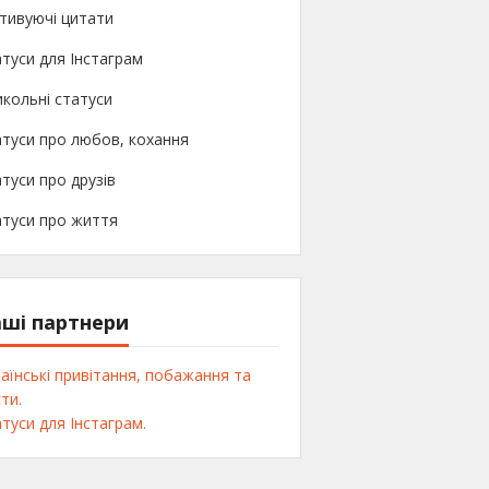
тивуючі цитати
туси для Інстаграм
кольні статуси
туси про любов, кохання
туси про друзів
атуси про життя
ші партнери
аїнські привітання, побажання та
ти.
туси для Інстаграм.