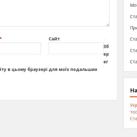
Мо
Ста
При
*
Сайт
Ста
Зб
Ста
ер
ег
Ст
сайту в цьому браузері для моїх подальших
На
Укр
тос
Ста