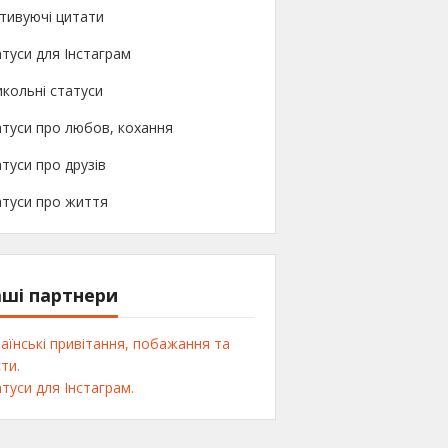
тивуючі цитати
туси для Інстаграм
кольні статуси
туси про любов, кохання
туси про друзів
атуси про життя
ші партнери
аїнські привітання, побажання та
ти.
туси для Інстаграм.