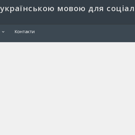
 українською мовою для соціа
Пош
и
Контакти