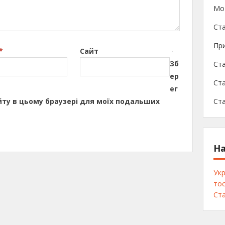
Мо
Ста
При
*
Сайт
Зб
Ста
ер
Ста
ег
сайту в цьому браузері для моїх подальших
Ст
На
Укр
тос
Ста