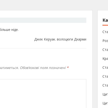
Ка
ільше ніде.
Ста
Джек Керуак. волоцюги Дхарми
Роз
Ст
Кра
Ст
атиметься.
Обов’язкові поля позначені
*
Ста
Ста
Ци
Цит