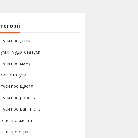
тегорії
туси про дітей
умні, мудрі статуси
атуси про маму
сиві статуси
атуси про щастя
туси про роботу
туси про вагітність
тати про життя
ати про страх