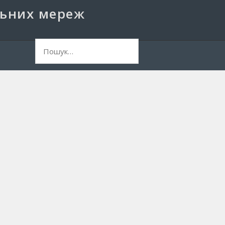
льних мереж
ук: