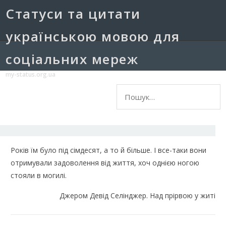
Cтатуси та цитати
українською мовою для
соціальних мереж
my-status.org.ua
Пошук:
Років їм було під сімдесят, а то й більше. І все-таки вони
отримували задоволення від життя, хоч однією ногою
стояли в могилі.
Джером Девід Селінджер. Над прірвою у житі