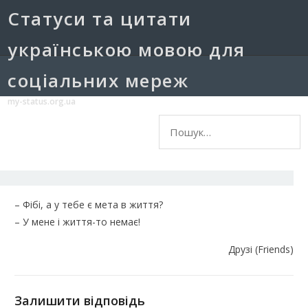
Cтатуси та цитати
українською мовою для
соціальних мереж
my-status.org.ua
Пошук:
– Фібі, а у тебе є мета в життя?
– У мене і життя-то немає!
Друзі (Friends)
Залишити відповідь