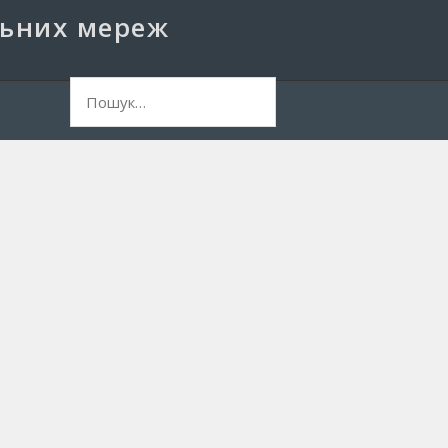
льних мереж
ук: