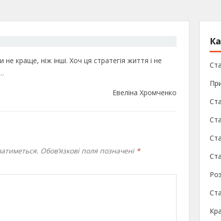
Ка
 не краще, ніж інші. Хоч ця стратегія життя і не
Ста
 …
При
Евеліна Хромченко
Ста
Ста
Ст
атиметься.
Обов’язкові поля позначені
*
Ста
Роз
Ст
Кра