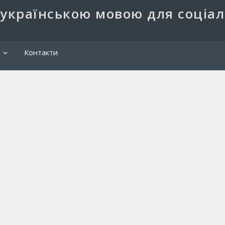
 українською мовою для соціа
Пош
и
Контакти