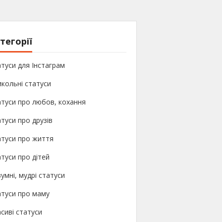
тегорії
туси для Інстаграм
кольні статуси
туси про любов, кохання
туси про друзів
атуси про життя
туси про дітей
умні, мудрі статуси
атуси про маму
сиві статуси