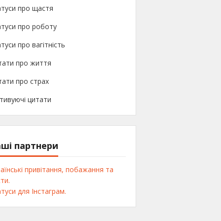
атуси про щастя
туси про роботу
туси про вагітність
тати про життя
ати про страх
тивуючі цитати
ші партнери
аїнські привітання, побажання та
ти.
туси для Інстаграм.