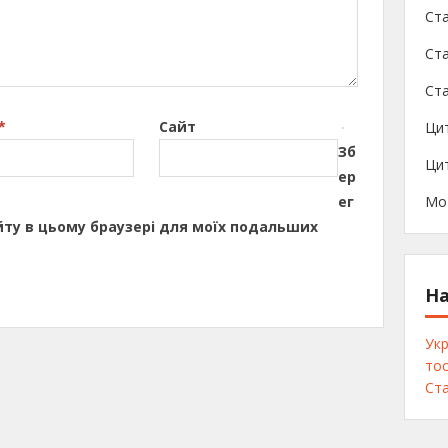
Ст
Ста
Ста
*
Сайт
Ци
Зб
Цит
ер
ег
Мо
сайту в цьому браузері для моїх подальших
На
Укр
тос
Ста