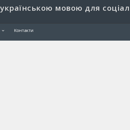
 українською мовою для соціа
Пош
и
Контакти