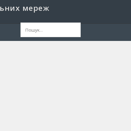
льних мереж
ук: