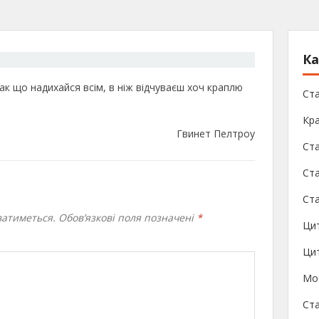
Ка
ак що надихайся всім, в ніж відчуваєш хоч краплю
Ст
Кра
Гвинет Пелтроу
Ст
Ста
Ста
атиметься.
Обов’язкові поля позначені
*
Ци
Цит
Мо
Ста