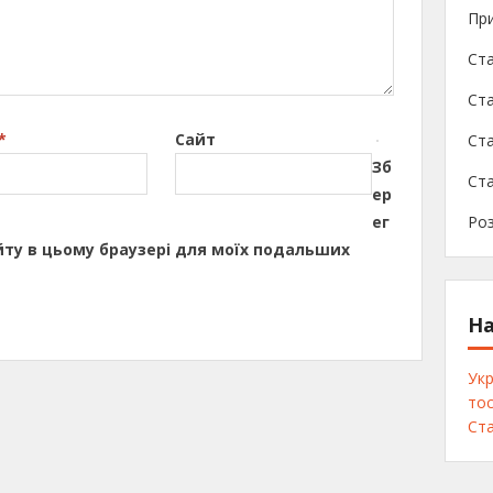
При
Ста
Ста
*
Сайт
Ст
Зб
Ста
ер
ег
Роз
сайту в цьому браузері для моїх подальших
На
Укр
тос
Ста