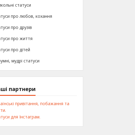
кольні статуси
туси про любов, кохання
туси про друзів
атуси про життя
туси про дітей
умні, мудрі статуси
ші партнери
аїнські привітання, побажання та
ти.
туси для Інстаграм.