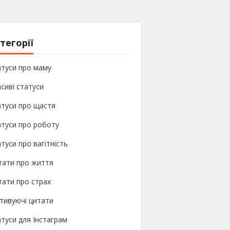
тегорії
атуси про маму
сиві статуси
атуси про щастя
туси про роботу
туси про вагітність
тати про життя
ати про страх
тивуючі цитати
туси для Інстаграм