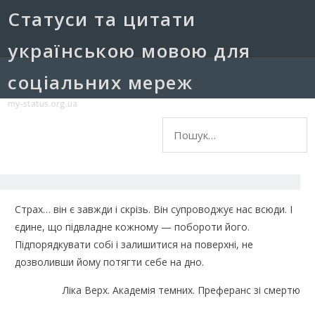
Cтатуси та цитати
українською мовою для
соціальних мереж
my-status.org.ua
Пошук:
Страх… він є завжди і скрізь. Він супроводжує нас всюди. І
єдине, що підвладне кожному — побороти його.
Підпорядкувати собі і залишитися на поверхні, не
дозволивши йому потягти себе на дно.
Ліка Верх. Академія темних. Преферанс зі смертю