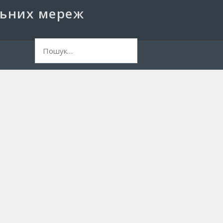
льних мереж
ук: