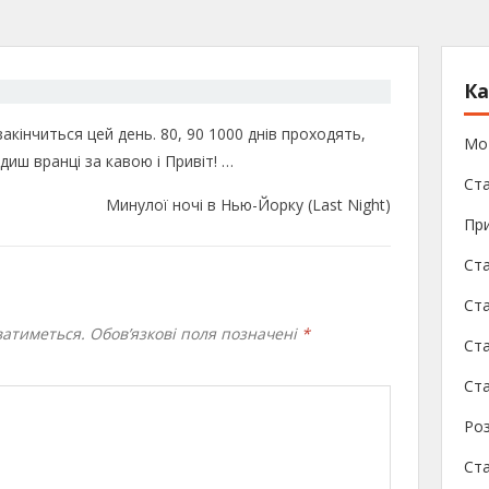
Ка
акінчиться цей день. 80, 90 1000 днів проходять,
Мо
диш вранці за кавою і Привіт! …
Ста
Минулої ночі в Нью-Йорку (Last Night)
При
Ста
Ста
атиметься.
Обов’язкові поля позначені
*
Ст
Ста
Роз
Ст