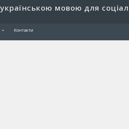
 українською мовою для соціа
Пош
и
Контакти