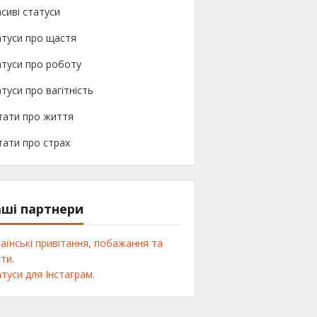
сиві статуси
атуси про щастя
туси про роботу
туси про вагітність
тати про життя
ати про страх
ші партнери
аїнські привітання, побажання та
ти.
туси для Інстаграм.