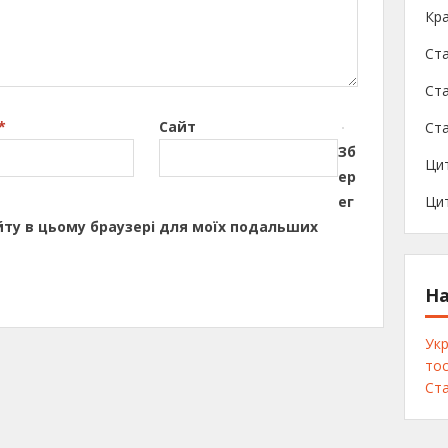
Кра
Ст
Ста
*
Сайт
Ста
Зб
Ци
ер
ег
Цит
сайту в цьому браузері для моїх подальших
На
Укр
тос
Ста