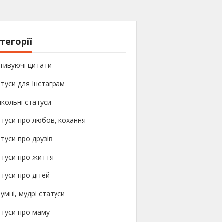
тегорії
тивуючі цитати
туси для Інстаграм
кольні статуси
туси про любов, кохання
туси про друзів
атуси про життя
туси про дітей
умні, мудрі статуси
атуси про маму