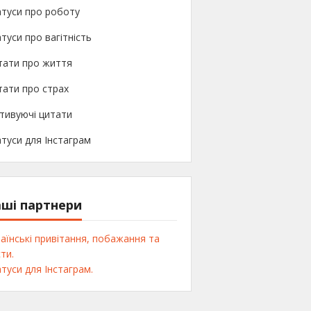
туси про роботу
туси про вагітність
тати про життя
ати про страх
тивуючі цитати
туси для Інстаграм
ші партнери
аїнські привітання, побажання та
ти.
туси для Інстаграм.