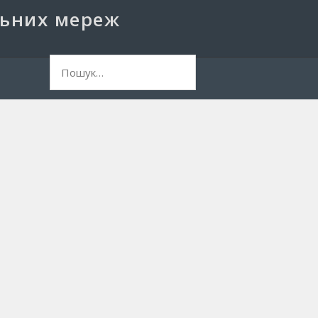
льних мереж
ук: