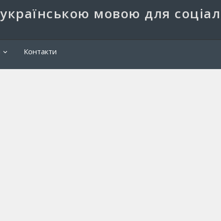
 українською мовою для соціа
Пош
и
Контакти