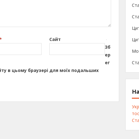
Ста
Ста
Ци
*
Сайт
Цит
Зб
Мо
ер
ег
Ста
сайту в цьому браузері для моїх подальших
На
Укр
тос
Ста