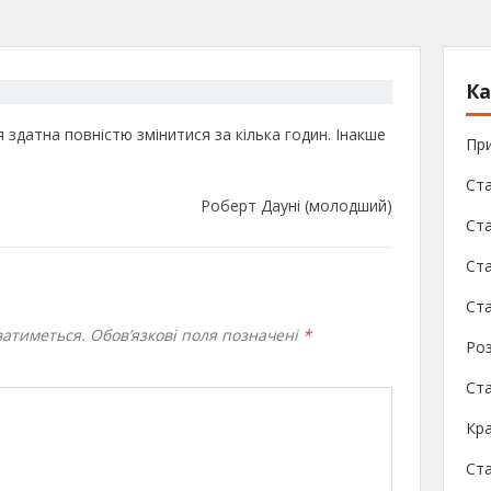
Ка
здатна повністю змінитися за кілька годин. Інакше
При
Ста
Роберт Дауні (молодший)
Ста
Ст
Ста
атиметься.
Обов’язкові поля позначені
*
Роз
Ст
Кра
Ст