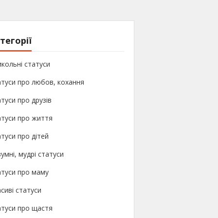
тегорії
кольні статуси
туси про любов, кохання
туси про друзів
атуси про життя
туси про дітей
умні, мудрі статуси
атуси про маму
сиві статуси
атуси про щастя