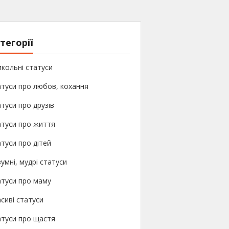
тегорії
кольні статуси
туси про любов, кохання
туси про друзів
атуси про життя
туси про дітей
умні, мудрі статуси
атуси про маму
сиві статуси
атуси про щастя