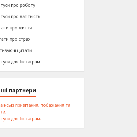
туси про роботу
туси про вагітність
тати про життя
ати про страх
тивуючі цитати
туси для Інстаграм
ші партнери
аїнські привітання, побажання та
ти.
туси для Інстаграм.