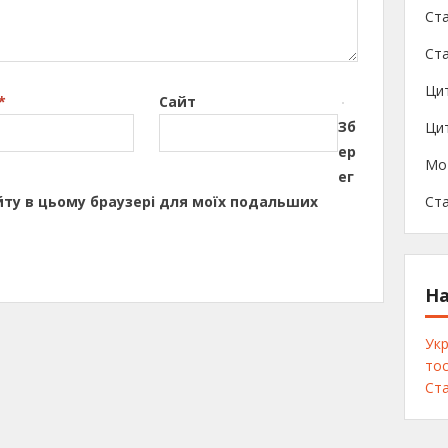
Ста
Ста
Ци
*
Сайт
Зб
Цит
ер
Мо
ег
сайту в цьому браузері для моїх подальших
Ста
На
Укр
тос
Ста