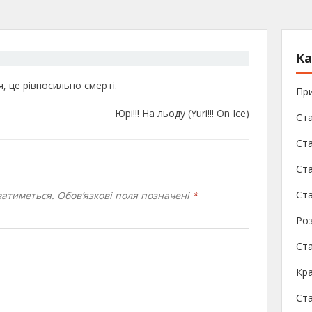
Ка
, це рівносильно смерті.
При
Юрі!!! На льоду (Yuri!!! On Ice)
Ста
Ста
Ст
Ста
атиметься.
Обов’язкові поля позначені
*
Роз
Ст
Кра
Ст