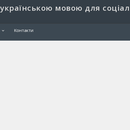
 українською мовою для соціа
Пош
и
Контакти