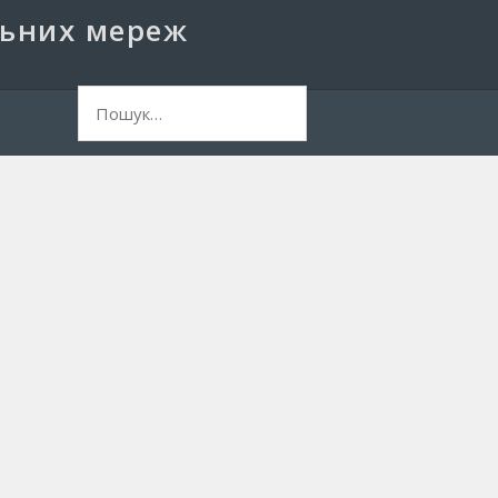
льних мереж
ук: