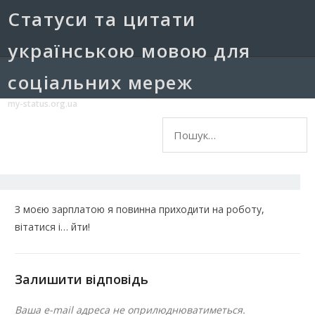
Cтатуси та цитати
українською мовою для
соціальних мереж
my-status.org.ua
Пошук:
З моєю зарплатою я повинна приходити на роботу,
вітатися і… йти!
Залишити відповідь
Ваша e-mail адреса не оприлюднюватиметься.